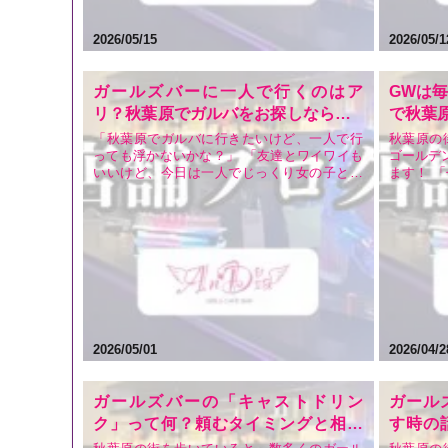
2026/05/15
2026/05/1
ガールズバーに一人で行くのはア
GWは毎
リ？秋葉原でガルバをお探しなら「A
で秋葉
nDia」がおすすめ！一人飲みの魅力
「秋葉原でガルバに行きたいけど、一人で行
秋葉原の
っても浮かないかな？」 「友達とワイワイも
ゴールデ
と安さの秘密を徹底解説
いいけど、今日は一人でじっくり女の子と話
ます！ 
したい」 「秋葉原にはたくさんお店があるけ
り遊びた
れど、安くておすすめのガールズバーはどこ
店はない
だろう？」 秋葉原の街を歩いていると、数多
ないでし
くのガールズバーやコンセプトカフェが目に
プトカフ
飛び込んできま…
すが、「
2026/05/01
2026/04/2
ガールズバーの「キャストドリン
ガール
ク」って何？頼むタイミングと相場
す時の
【秋葉原のおすすめ店AnDiaが解
【秋葉