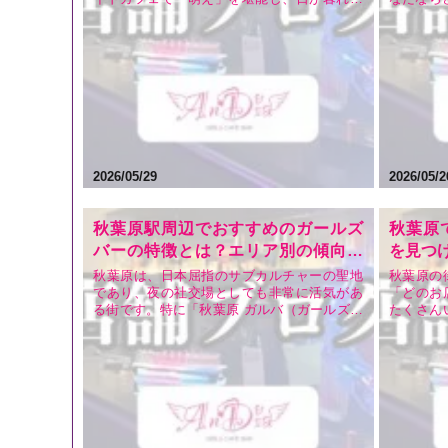
後は少し落ち着いてお酒を楽しみたい……そ
チャーの
んな風に考えている方も多いのではないでし
ズバー（
ょうか。 「メイドカフェの後はどこに行こ
し、いざ
う？」「秋葉原で安くておすすめのガールズ
におすす
バー（ガルバ）はどこ…
お店はど
2026/05/29
2026/05/2
秋葉原駅周辺でおすすめのガールズ
秋葉原
バーの特徴とは？エリア別の傾向と
を見つ
「AnDia」が選ばれる理由
秋葉原は、日本屈指のサブカルチャーの聖地
秋葉原の
であり、夜の社交場としても非常に活気があ
「どのお
る街です。特に「秋葉原 ガルバ（ガールズバ
たくさん
ー）」というキーワードで検索すると、数え
迷ってし
きれないほどの店舗がヒットするため、「ど
か。 せ
こが本当におすすめなの？」「安くて安心し
パ良く、
て飲めるお店はどこ？」と迷ってしまう方も
今回は、
多いのではないでし…
る私たち「