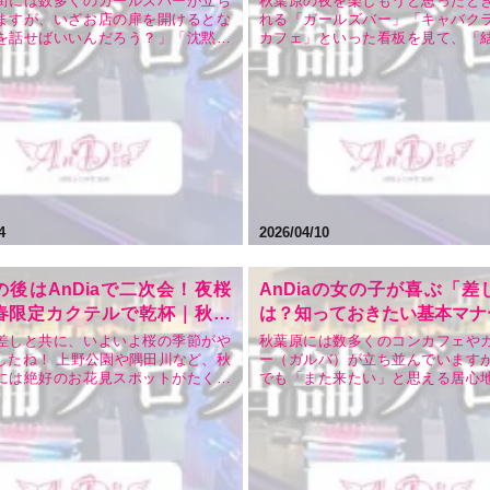
街には数多くのガールズバーが立ち
秋葉原の夜を楽しもうと思ったと
ますが、いざお店の扉を開けるとな
れる「ガールズバー」「キャバク
Dia
を話せばいいんだろう？」「沈黙が
カフェ」といった看板を見て、「
らどうしよう」と不安に感じる方も
どう違うの？」「どこが一番安く
はないでしょうか。 特に秋葉原とい
の？」と迷ったことはありませんか
は、アニメやゲーム、アイドルとい
葉原は、全国屈指のナイトレジャ
チャーが濃いため、「詳しい知識が
お店選びに失敗したくないという
しめないの…
が思う本音でしょう…
4
2026/04/10
の後はAnDiaで二次会！夜桜
AnDiaの女の子が喜ぶ「差
春限定カクテルで乾杯｜秋葉
は？知っておきたい基本マナ
すすめの安いガルバならここ
差しと共に、いよいよ桜の季節がや
秋葉原には数多くのコンカフェや
したね！ 上野公園や隅田川など、秋
ー（ガルバ）が立ち並んでいます
には絶好のお花見スポットがたくさ
でも「また来たい」と思える居心
す。満開の桜を愛でた後は、そのま
追求しているのが、私たちAnDiaで
浸りながら「もう一軒」行きたくな
も応援してくださるお客様から、
情というもの。 「秋葉原でガルバ
何か差し入れをしたいんだけど、
ズバー）を探しているけど、どこが
るかな？」「ルールとかあるの？
？」 「せ…
をいただくこと…