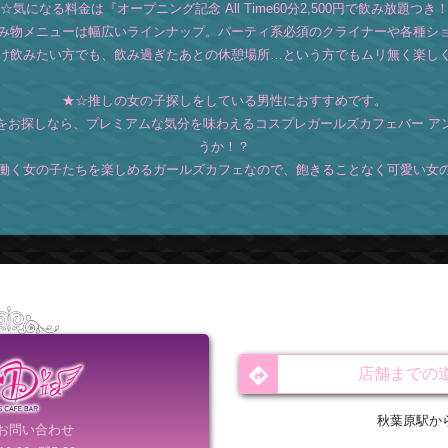
☆気になる料金は『オープニング記念 All Time60分2,500円で飲み放題つき
み物メニューは幅広いラインナップ。パーティ系必須のクライナーや各種シ
け飲みたい方でも、飲み過ぎたあとの休憩場所…という方でもムリ無く楽し
★☆推しの女の子探しをしている男性におすすめです。
をお探しなら、プレミアムな気分を味わえるコスプレガールズカフェバー ア
うか！？
働く女の子たちを楽しめるガールズカフェなので、飽きることなく可愛い女
店舗までの
秋葉原駅か
お問い合わせ