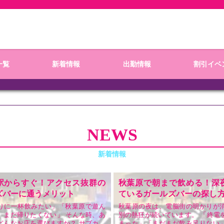
一覧
新着情報
出勤情報
割引イベ
NEWS
駅からすぐ！アクセス抜群の
秋葉原で朝まで飲める！深
ズバーに通うメリット
ているガールズバーの探し方
Dia」の魅力
りに一杯飲みたい」「秋葉原で遊ん
秋葉原の夜は、電脳街の明かりが
、まだ帰りたくない」 そんな時、あ
別の熱狂が続いています。 「終電
どんなお店を選びますか？ サブカル
まった」「まだまだ飲み足りない