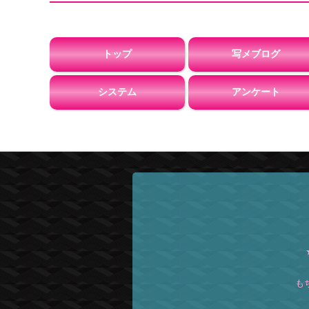
トップ
写メブログ
システム
アンケート
も