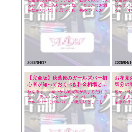
秋葉原の街を歩いていると、数多くのガール
秋葉原の
ズバーが目に入りますよね。「どこかでお酒
並んでい
説】
nDia】
を飲みたいな」と思っても、初めて行くお店
ると「何
や慣れないシステムには不安がつきもので
怖かった
す。 特に、ガールズバー特有の文化である
多いので
「キャストドリンク（女の子へのドリン
うエリア
ク）」については、 「いつ頼めばいいの？」
ったカル
「相場はどれくらい？」…
ないと楽
2026/04/17
2026/04/1
【完全版】秋葉原のガールズバー初
お花見
心者が知っておくべき料金相場とシ
気分の
ステム
原でお
秋葉原は、世界中から観光客が集まるだけで
暖かい日
なく、夜のエンターテインメント、特に「ガ
ってきま
ールズバー（ガルバ）」の激戦区としても知
葉原近辺
られています。しかし、初めて秋葉原のガー
んありま
ルズバーに足を運ぼうとしている方にとっ
ま余韻に
て、「料金はいくらくらいかかるの？」「ぼ
るのが人
ったくられたりしない？」「システムがよく
（ガール
わからない」といった不…
おすすめ