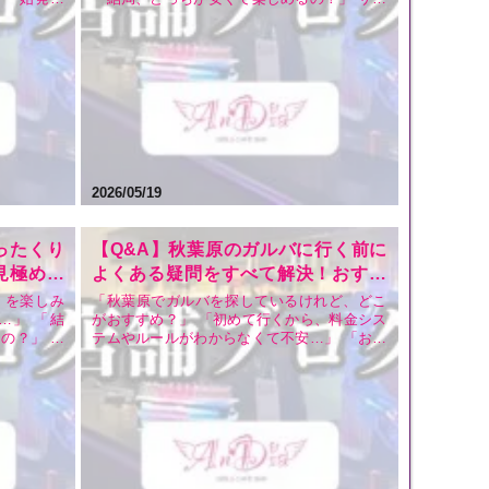
」 そんな
カルチャーの聖地・秋葉原には、数えきれな
りますが、
いほどの店舗が立ち並んでいます。特に初め
安いの？」
て遊びに来る方や、久しぶりに夜の街を楽し
まう方も多
もうと思っている方にとって、お店選びは至
難の業ですよね。 …
2026/05/19
ったくり
【Q&A】秋葉原のガルバに行く前に
見極め方
よくある疑問をすべて解決！おすす
Diaが
め・安いと評判の「AnDia」が徹底
）を楽しみ
「秋葉原でガルバを探しているけれど、どこ
…」 「結
がおすすめ？」 「初めて行くから、料金シス
解説
の？」 サ
テムやルールがわからなくて不安…」 「お酒
数多くのガ
が飲めなくても楽しめる？クレジットカード
ます。しか
は使える？」 秋葉原には数多くのガールズバ
金設定で高
ー（ガルバ）が立ち並んでいますが、いざお
が紛れてい
店を選ぼうとすると、どこが良いのか迷って
しまうものです…