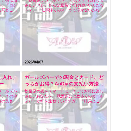
き、街に溢
「秋葉原でガールズバー（ガルバ）に行って
ラ」「コン
みたいけど、どんな服装で行けばいいんだろ
結局どこが
う？」 「仕事帰りのスーツで浮かないかな？
て楽しめる
逆にカジュアルすぎると失礼？」 初めてガー
？ 特に秋
ルズバーに足を運ぼうとしている方にとっ
ー激戦区。
て、「服装」は意外と悩みの種ですよね。特
のは、誰も
にお店がひしめき合う秋葉原エリアでは、ど
んな格好がその場…
2026/04/07
し入れ」
ガールズバーでの現金とカード、ど
ー
っちがお得？AnDiaの支払い方法ま
とめ
ガールズバ
秋葉原の夜をスマートに、そしてお得に楽し
が、その中
みたいあなたへ。 秋葉原には数多くのガール
地の良さを
ズバーが軒を連ねていますが、「結局どこが
す。 いつ
安いの？」「支払いで損をしたくない」と悩
「女の子に
むことも多いはず。特に、夜の街での「現金
何が喜ばれ
払い」と「カード払い」の選択は、満足度に
」とご相談
直結する重要なポイントです。 今回は、秋葉
原のコンカフェ・…