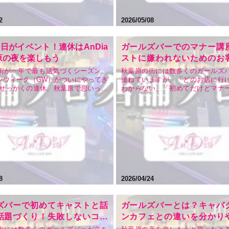
2
2026/05/08
日がイベント！連休はAnDia
ガールズバーでのマナー講
原の夜を楽しもう
ストに嫌われないためのお
舞い｜秋葉原でおすすめの
街が一年で最も活気づくシーズン、
秋葉原の街には数多くのガールズ
ンウィーク（GW）がついにやってき
連ねていますが、「どのお店に行
バならAnDia
「せっかくの連休、秋葉原で思いっき
わからない」「初めてだけどマナ
い」「観光の締めに、どこか良いお
と感じている方も多いのではな
かな？」とお探しの方も多いのでは
か。 せっかく遊びに行くなら、キ
ょうか。秋葉原には数多くのコンセ
の子）と楽しく会話して、自分も
ェやガールズバーが軒を連ねていま
ピーな時間を過ごしたいですよね
本当に安…
ャストに「また来てほ…
8
2026/04/24
ズバーで初めてキャストと話
ガールズバーとは？キャバ
話題づくり！失敗しないコツ
ンカフェとの違いを分かり
原でおすすめの安いお店ならA
説！秋葉原のおすすめガルバ