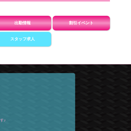
出勤情報
割引イベント
スタッフ求人
！
す♪