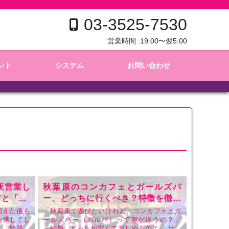
03-3525-7530
営業時間 :
19:00〜翌5:00
ント
システム
お問い合わせ
夜営業し
秋葉原のコンカフェとガールズバ
と「An
ー、どっちに行くべき？特徴を徹底
比較
消えた後も
「秋葉原で遊びたいけれど、コンカフェとガ
を逃してし
ールズバー（ガルバ）って何が違うの？」
」「始発ま
「結局、どっちが安くて楽しめるの？」 サブ