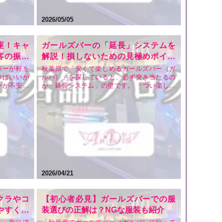
2026/05/05
座！キャ
ガールズバーの「延長」システムを
客の振る
解説！損しないための見極めポイン
安いガル
ト【秋葉原のおすすめガルバAnDia
バーが軒を
秋葉原で「安くて楽しめるガールズバー（ガ
けばいいか
ルバ）」を探していると、必ず突き当たるの
が徹底解説】
ーが不安」
が「延長システム」の壁です。 「つい楽しく
いでしょう
なって延長しすぎたら、お会計が予想外の金
ャスト（女
額に……」 「自動延長って知らなくて、気づ
お店もハッ
いたら何時間も経っていた」 そんな経験や不
。実は、キ
安をお持ちの方も多いのではないでしょう
か？秋葉原には数…
2026/04/21
クラやコ
【初心者必見】ガールズバーでの服
やすく解
装選びの正解は？NGな服装も紹介
ならAn