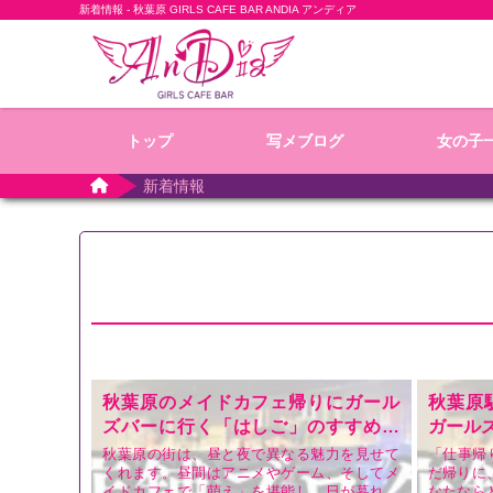
新着情報 - 秋葉原 GIRLS CAFE BAR ANDIA アンディア
トップ
写メブログ
女の子
新着情報
秋葉原のメイドカフェ帰りにガール
秋葉原
ズバーに行く「はしご」のすすめ｜
ガール
安くておすすめの店舗AnDiaが解説
秋葉原の街は、昼と夜で異なる魅力を見せて
「仕事帰
くれます。昼間はアニメやゲーム、そしてメ
だ帰りに
イドカフェで「萌え」を堪能し、日が暮れた
なたなら