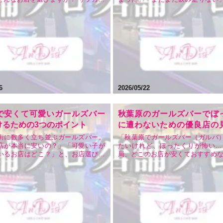
聖地・秋葉原には、数多くのガール
で楽しく過ごせる場所が知りたい
ガルバ）が軒を連ねています。しか
時、秋葉原には多くの選択肢があ
お店を探そうとすると「どこが本当
いざお店を探すとなると「どこが
めなの？」「安くて安心して飲める
「おすすめはどこ？」と迷ってし
こ？」と…
いはずです。 本記…
6
2026/05/22
で安くて可愛いガールズバー
秋葉原のガールズバーでぼ
けるための3つのポイント
に遭わないための優良店の
｜おすすめ・安い・安心のAn
街に数多く立ち並ぶガールズバー。
「秋葉原でガールズバー（ガルバ
店が本当に安いの？」「可愛い子が
たいけれど、ぼったくりが怖い…
解説
いるお店はどこ？」と、お店選びに
局、どこのお店が安くておすすめな
まうことも多いのではないでしょう
ブカルチャーの聖地・秋葉原には
っかく秋葉原で夜を楽しむなら、コス
ールズバーがひしめき合ってい
最高の思い出を作りたいですよね。
し、残念ながら中には不透明な料
秋葉原で長年お客様をお迎えしてい
額な請求をする「ぼったくり店」
An…
るのも事実です。 せ…