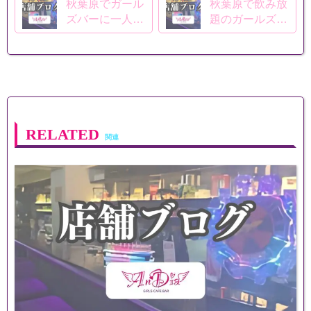
秋葉原でガール
秋葉原で飲み放
ズバーに一人で
題のガールズバ
行くならAnDia
ーを探すなら
へ｜初めてでも
AnDiaへ｜予算
楽しみやすい過
を立てやすく楽
ごし方
しく過ごせる魅
力
RELATED