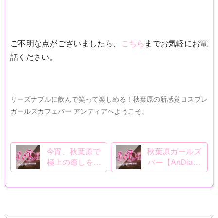
ご不明な点がございましたら、
こちら
までお気軽にお電
話ください。
リーズナブルに飲んで笑って楽しめる！秋葉原の新感覚コスプレ
ガールズカフェバー アンディアへようこそ。
今宵、秋葉原で
秋葉原ガールズ
極上の癒しを –
バー【AnDia】
【AnDia】で過
の魅力 – なぜ私
ごす贅沢な時間
たちはここを選
ぶのか？