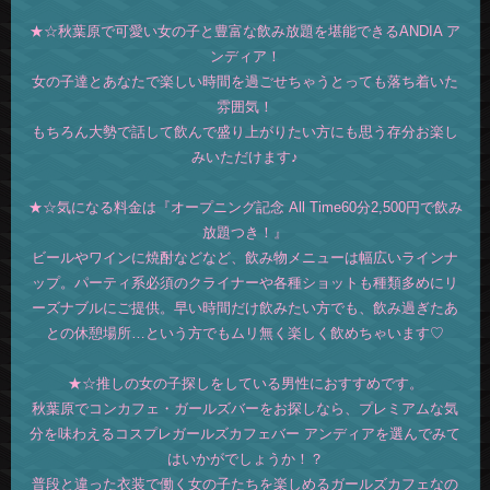
★☆秋葉原で可愛い女の子と豊富な飲み放題を堪能できるANDIA ア
ンディア！
女の子達とあなたで楽しい時間を過ごせちゃうとっても落ち着いた
雰囲気！
もちろん大勢で話して飲んで盛り上がりたい方にも思う存分お楽し
みいただけます♪
★☆気になる料金は『オープニング記念 All Time60分2,500円で飲み
放題つき！』
ビールやワインに焼酎などなど、飲み物メニューは幅広いラインナ
ップ。パーティ系必須のクライナーや各種ショットも種類多めにリ
ーズナブルにご提供。早い時間だけ飲みたい方でも、飲み過ぎたあ
との休憩場所…という方でもムリ無く楽しく飲めちゃいます♡
★☆推しの女の子探しをしている男性におすすめです。
秋葉原でコンカフェ・ガールズバーをお探しなら、プレミアムな気
分を味わえるコスプレガールズカフェバー アンディアを選んでみて
はいかがでしょうか！？
普段と違った衣装で働く女の子たちを楽しめるガールズカフェなの