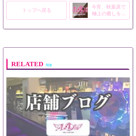
今宵、秋葉原で
トップへ戻る
極上の癒しを –
【AnDia】で過
ごす贅沢な時間
RELATED