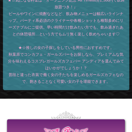
★☆気になる料金は『オープニング記念 All Time60分2,500円で飲み
放題つき！』
ビールやワインに焼酎などなど、飲み物メニューは幅広いラインナ
ップ。パーティ系必須のクライナーや各種ショットも種類多めにリ
ーズナブルにご提供。早い時間だけ飲みたい方でも、飲み過ぎたあ
との休憩場所…という方でもムリ無く楽しく飲めちゃいます♡
★☆推しの女の子探しをしている男性におすすめです。
秋葉原でコンカフェ・ガールズバーをお探しなら、プレミアムな気
分を味わえるコスプレガールズカフェバー アンディアを選んでみて
はいかがでしょうか！？
普段と違った衣装で働く女の子たちを楽しめるガールズカフェなの
で、飽きることなく可愛い女の子を堪能できます。